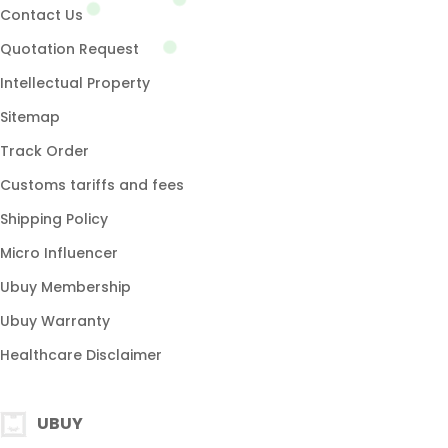
Contact Us
Quotation Request
Intellectual Property
Sitemap
Track Order
Customs tariffs and fees
Shipping Policy
Micro Influencer
Ubuy Membership
Ubuy Warranty
Healthcare Disclaimer
UBUY