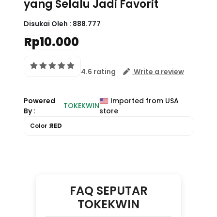
yang Selalu Jadi Favorit
Disukai Oleh :
888.777
Rp10.000
4.6 rating
Write a review
Powered
Imported from USA
TOKEKWIN
By :
store
Color :
RED
FAQ SEPUTAR
TOKEKWIN