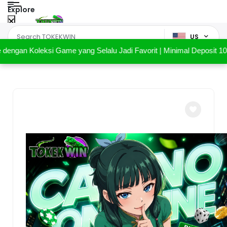
Explore
US
leksi Game yang Selalu Jadi Favorit | Minimal Deposit 10.000 Mi