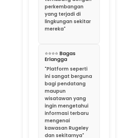
perkembangan
yang terjadi di
lingkungan sekitar
mereka"
⭐⭐⭐⭐ Bagas
Erlangga
"Platform seperti
ini sangat berguna
bagi pendatang
maupun
wisatawan yang
ingin mengetahui
informasi terbaru
mengenai
kawasan Rugeley
dan sekitarnya"