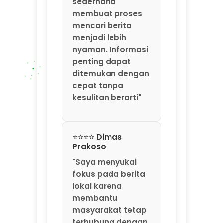
sederhana
membuat proses
mencari berita
menjadi lebih
nyaman. Informasi
penting dapat
ditemukan dengan
cepat tanpa
kesulitan berarti"
⭐⭐⭐⭐ Dimas
Prakoso
"Saya menyukai
fokus pada berita
lokal karena
membantu
masyarakat tetap
terhubung dengan